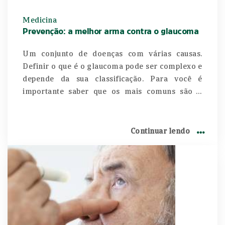
Medicina
Prevenção: a melhor arma contra o glaucoma
Um conjunto de doenças com várias causas.
Definir o que é o glaucoma pode ser complexo e
depende da sua classificação. Para você é
importante saber que os mais comuns são o
primário de ângulo aberto e o de ângulo
fechado. Também são constatados, embora com
mais raridade, o glaucoma pigmentar e o
Continuar lendo
neovascular, entre outros. O oftalmologista
Guilherme Guedes explica essas diferenças e
ressalta que os exames de rotina são a melhor
forma de constatar a doença e evitar sua
progressão.