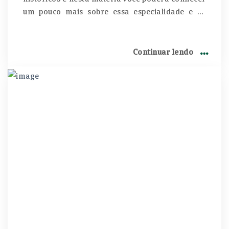
um pouco mais sobre essa especialidade e os
tratamentos das doenças relacionadas aos
olhos. As primeiras descrições da cirurgia da
catarata datam ainda do tempo dos egípcios.
Continuar lendo