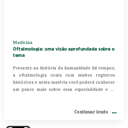
Medicina
Oftalmologia: uma visão aprofundada sobre o
tema
Presente na história da humanidade há tempos,
a oftalmologia conta com muitos registros
históricos e nesta matéria você poderá conhecer
um pouco mais sobre essa especialidade e os
tratamentos das doenças relacionadas aos
olhos. As primeiras descrições da cirurgia da
catarata datam ainda do tempo dos egípcios.
Continuar lendo